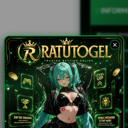
INFORM
Penilaian Pen
Metode Pemba
Layanan Custo
+4 lebih
banyak
Lisensi Resmi
GARANSI KEK