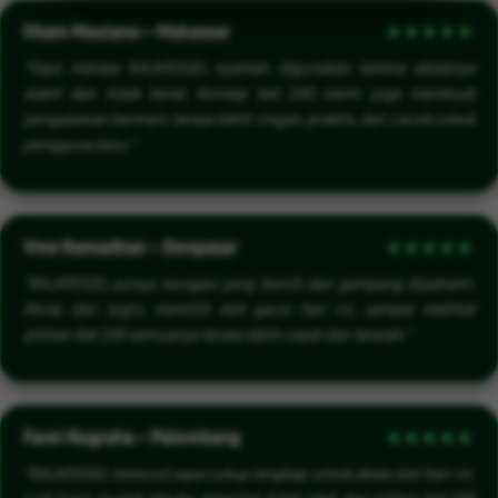
Ilham Maulana – Makassar
★★★★★
"Saya merasa RAJATOGEL nyaman digunakan karena aksesnya
stabil dan tidak berat. Konsep bet 200 resmi juga membuat
pengalaman bermain terasa lebih ringan, praktis, dan cocok untuk
pengguna baru."
Vino Ramadhan – Denpasar
★★★★★
"RAJATOGEL punya navigasi yang bersih dan gampang dipahami.
Mulai dari login, memilih slot gacor hari ini, sampai melihat
pilihan bet 200 semuanya terasa lebih cepat dan terarah."
Farel Nugraha – Palembang
★★★★★
"RAJATOGEL menurut saya cukup lengkap untuk akses slot hari ini.