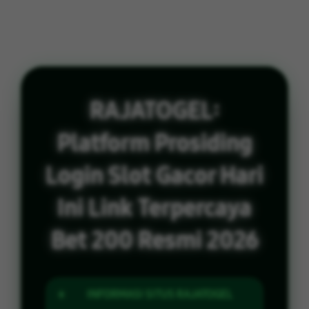
RAJATOGEL:
Platform Prosiding
Login Slot Gacor Hari
Ini Link Terpercaya
Bet 200 Resmi 2026
INFORMASI SITUS RAJATOGEL