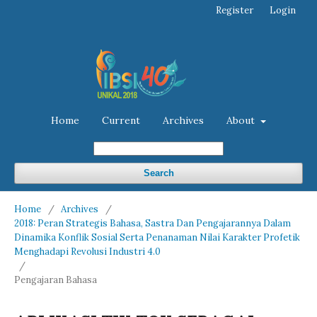
Register
Login
Home
Current
Archives
About
Search
Home
/
Archives
/
2018: Peran Strategis Bahasa, Sastra Dan Pengajarannya Dalam
Dinamika Konflik Sosial Serta Penanaman Nilai Karakter Profetik
Menghadapi Revolusi Industri 4.0
/
Pengajaran Bahasa