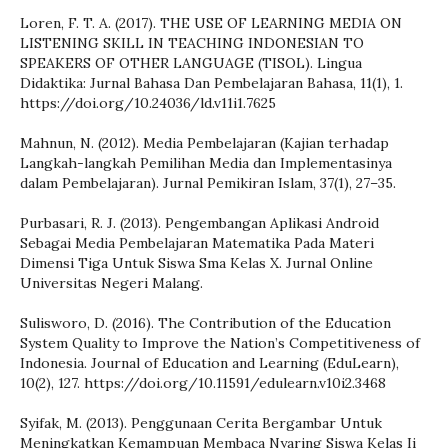
Loren, F. T. A. (2017). THE USE OF LEARNING MEDIA ON
LISTENING SKILL IN TEACHING INDONESIAN TO
SPEAKERS OF OTHER LANGUAGE (TISOL). Lingua
Didaktika: Jurnal Bahasa Dan Pembelajaran Bahasa, 11(1), 1.
https://doi.org/10.24036/ld.v11i1.7625
Mahnun, N. (2012). Media Pembelajaran (Kajian terhadap
Langkah-langkah Pemilihan Media dan Implementasinya
dalam Pembelajaran). Jurnal Pemikiran Islam, 37(1), 27–35.
Purbasari, R. J. (2013). Pengembangan Aplikasi Android
Sebagai Media Pembelajaran Matematika Pada Materi
Dimensi Tiga Untuk Siswa Sma Kelas X. Jurnal Online
Universitas Negeri Malang.
Sulisworo, D. (2016). The Contribution of the Education
System Quality to Improve the Nation’s Competitiveness of
Indonesia. Journal of Education and Learning (EduLearn),
10(2), 127. https://doi.org/10.11591/edulearn.v10i2.3468
Syifak, M. (2013). Penggunaan Cerita Bergambar Untuk
Meningkatkan Kemampuan Membaca Nyaring Siswa Kelas Ii