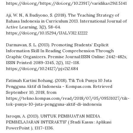
https://doi.org/https://doi.org/10.23917/varidika.v29i1.5141
Aji, W. N., & Budiyono, S. (2018). The Teaching Strategy of
Bahasa Indonesia in Curriculum 2013. International Journal of
Active Learning, 3(2), 58–64.
https://doi.org/10.15294/IJAL.V3I2.12222
Darmawan, S. L. (2013). Promoting Students’ Explicit
Information Skill In Reading Comprehension Through
Graphic Organizers. Premise Journal:ISSN Online: 2442-482x,
ISSN Printed: 2089-3345, 2(2), 112–118.
https://doi.org/10.24127/pj.v2i2.684
Fatimah Kartini Bohang. (2018). Tik Tok Punya 10 Juta
Pengguna Aktif di Indonesia - Kompas.com. Retrieved
September 10, 2018, from
https://tekno.kompas.com/read/2018/07/05/09531027/tik-
tok-punya-10-juta-pengguna-aktif-di-indonesia
Isroqm, A. (2013). UNTUK PEMBUATAN MEDIA
PEMBELAJARAN INTERAKTIF ( Studi Kasus : Aplikasi
PowerPoint ), 1317–1336.