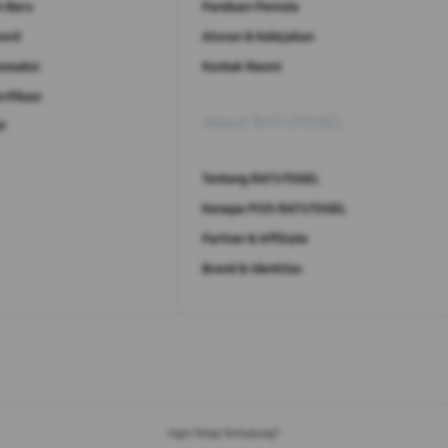
n Baru
Panduan Pemula
ord
Aturan & Kebijakan
ansaksi
Kontak Resmi
ifikasi
About RATUTOGEL
P
Tentang RATUTOGEL
Kenapa Pilih RATUTOGEL
Partner & Affiliate
Brand & Identitas
Ingin Tetap Terhubung?