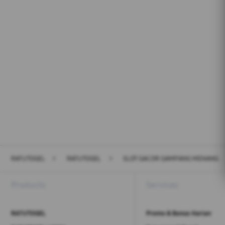
Layer Popup Close
RATUTOGEL
>
RATUTOGEL
>
SLOT GACOR GAMPANG MENANG
Footer Navigation
Products
Services
RATUTOGEL
Promo & Bonus Harian