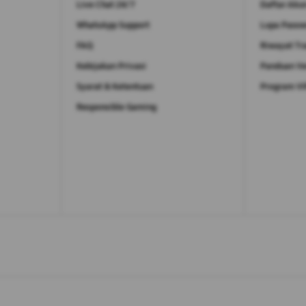
Live Chat 24/7
Daftar Aku
WhatsApp Support
Lupa Passw
FAQ
Riwayat Tr
Kebijakan Privasi
Panduan Ver
Syarat & Ketentuan
Program VI
Responsible Gaming