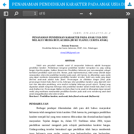
PENANAMAN PENDIDIKAN KARAKTER PADA ANAK USIA DINI MELALUI MEDIA BUFLACERIA (BUKU FLANEL CERITA ANAK)