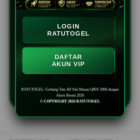
GARANSI KEKALAHAN CLAIM
SETIAP HARI
LOGIN
BONUS ULANG TAHUN
RATUTOGEL
BONUS DEPOSIT HARIAN UP TO 8%
DAFTAR
AKUN VIP
LOGIN SLOT GACOR
DAFTAR AKUN VIP
RATUTOGEL: Gerbang Toto 4D Slot Macau QRIS 5000 dengan
Akses Resmi 2026
© COPYRIGHT 2026 RATUTOGEL
Layer Popup Close