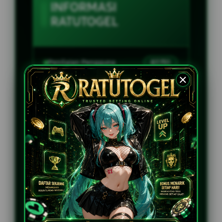
INFORMASI
RATUTOGEL
Penilaian Pengguna
87.751
Metode
Transfer Bank, E-
Pembayaran
wallet, Pulsa, Qris
Layanan Customer
24/7
Service
Online
Lisensi Resmi
PAGCOR
PROMOSI SPESIAL RATUTOGEL