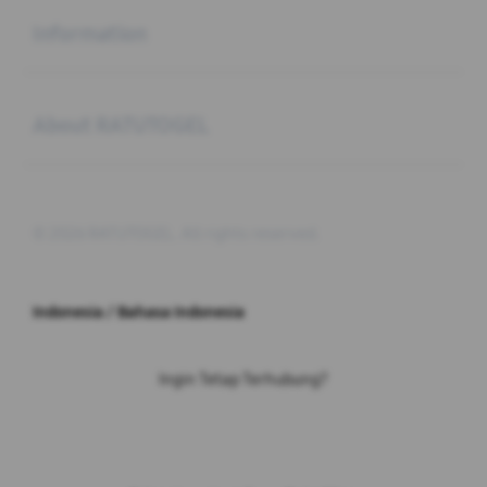
Information
Buka
About RATUTOGEL
© 2026 RATUTOGEL. All rights reserved.
Indonesia / Bahasa Indonesia
Ingin Tetap Terhubung?