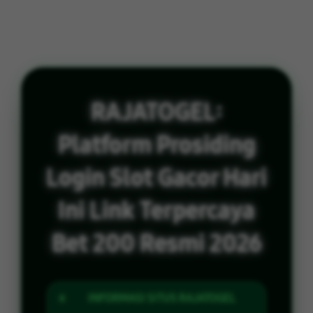
RAJATOGEL:
Platform Prosiding
Login Slot Gacor Hari
Ini Link Terpercaya
Bet 200 Resmi 2026
INFORMASI SITUS RAJATOGEL