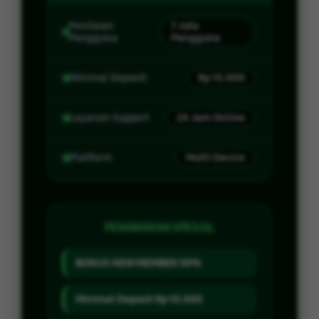
Penilaian
7 Juta
Pengguna
Pengguna
Minimal Deposit
Rp 10.000
Layanan Support
24 Jam Online
Platform
Multi Device
PENAWARAN SPESIAL
BONUS NEW MEMBER 50%
Minimal Deposit Rp 10.000