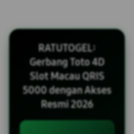
RATUTOGEL:
Gerbang Toto 4D
Slot Macau QRIS
5000 dengan Akses
Resmi 2026