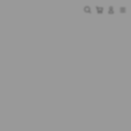
Skip
to
Cari
Troli
Login
Navigation
content