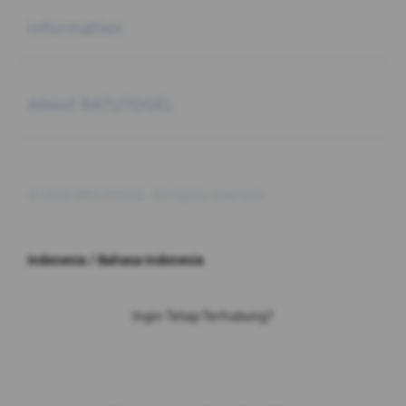
Information
Buka
About RATUTOGEL
© 2026 RATUTOGEL. All rights reserved.
Indonesia / Bahasa Indonesia
Ingin Tetap Terhubung?