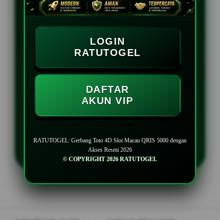
GARANSI KEKALAHAN CLAIM
SETIAP HARI
LOGIN
BONUS ULANG TAHUN
RATUTOGEL
BONUS DEPOSIT HARIAN UP TO 8%
DAFTAR
AKUN VIP
LOGIN SLOT GACOR
DAFTAR AKUN VIP
RATUTOGEL: Gerbang Toto 4D Slot Macau QRIS 5000 dengan
Akses Resmi 2026
© COPYRIGHT 2026 RATUTOGEL
Layer Popup Close