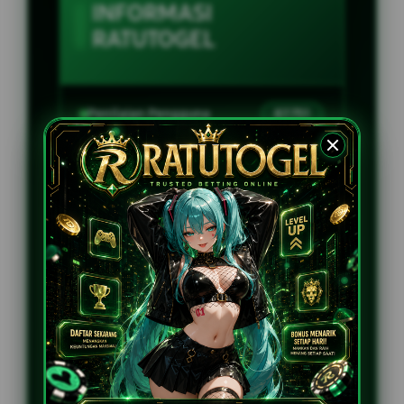
INFORMASI
RATUTOGEL
Penilaian Pengguna
87.751
Metode
Transfer Bank, E-
Pembayaran
wallet, Pulsa, Qris
Layanan Customer
24/7
Service
Online
Lisensi Resmi
PAGCOR
PROMOSI SPESIAL RATUTOGEL