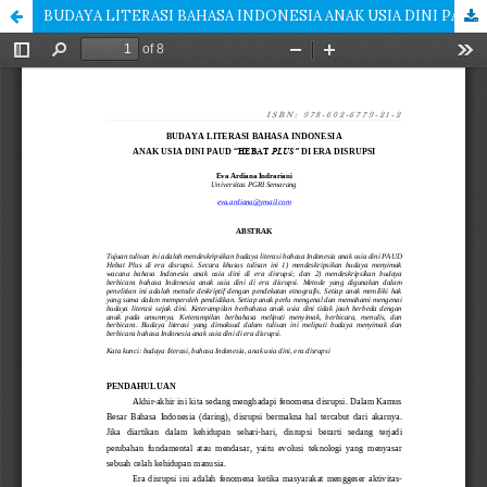
BUDAYA LITERASI BAHASA INDONESIA ANAK USIA DINI PAUD “HEBAT PLUS” DI ERA DISRUPSI