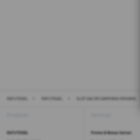
Layer Popup Close
RATUTOGEL
>
RATUTOGEL
>
SLOT GACOR GAMPANG MENANG
Footer Navigation
Products
Services
RATUTOGEL
Promo & Bonus Harian