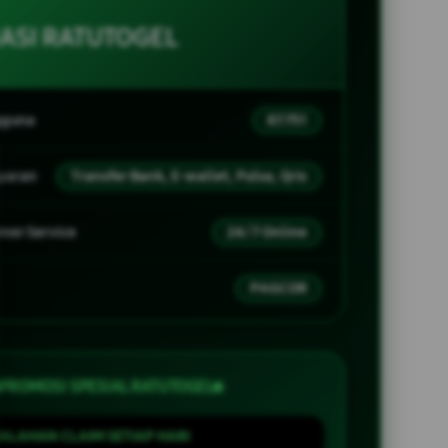
ASI RATUTOGEL
gguna
87.751
yaran
Transfer Bank, E-wallet, Pulsa, Qris
mer Service
24/7 Online
PAGCOR
PROMOSI SPESIAL RATUTOGEL
ALAHAN CLAIM SETIAP HARI