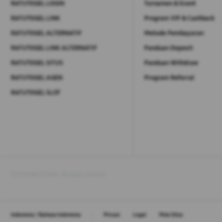
RATUTOGEL LOGIN
Turnamen & Event
RATUTOGEL LINK
Program VIP & Cashback
RATUTOGEL ALTERNATIF
Metode Pembayaran
RATUTOGEL LINK ALTERNATIF
Panduan Deposit
RATUTOGEL SITUS
Panduan Withdraw
RATUTOGEL AGEN
Program Referral
RATUTOGEL SLOT
© 2026 RATUTOGEL. All rights reserved.
Privasi
Legal
Peta Situs
Indonesia / Bahasa Indonesia