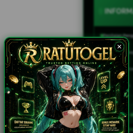
INFORM
Penilaian Pen
Metode Pemba
Layanan Custo
+4 lebih
banyak
Lisensi Resmi
GARANSI KEK