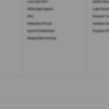
Live Chat 24/7
Daftar Aku
WhatsApp Support
Lupa Passw
FAQ
Riwayat Tr
Kebijakan Privasi
Panduan Ver
Syarat & Ketentuan
Program VI
Responsible Gaming