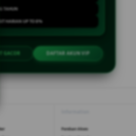
G TAHUN
IT HARIAN UP TO 8%
OT GACOR
DAFTAR AKUN VIP
Information
ber
Panduan Akses