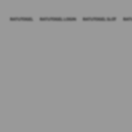
Skip
to
content
RATUTOGEL
RATUTOGEL LOGIN
RATUTOGEL SLOT
RAT