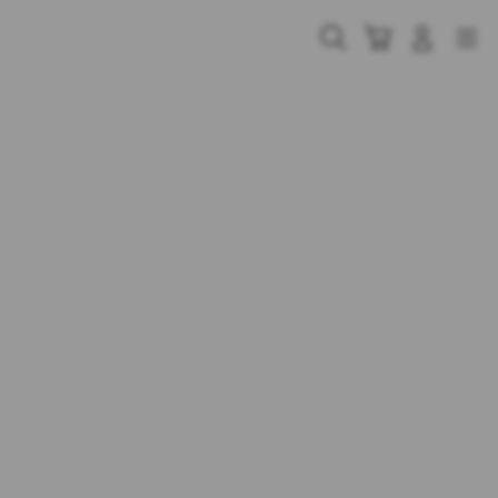
Skip
to
Cari
Troli
Login
Navigation
content