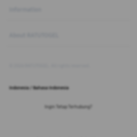
Information
Buka
About RATUTOGEL
© 2026 RATUTOGEL. All rights reserved.
Indonesia / Bahasa Indonesia
Ingin Tetap Terhubung?