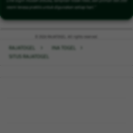
Link login mudah dibuka, tampilan tidak ribet, dan pilihan bet 200
resmi terasa praktis untuk digunakan setiap hari."
© 2026 RAJATOGEL. All rights reserved.
RAJATOGEL
>
INA TOGEL
>
SITUS RAJATOGEL
Buka
Footer Navigation
Products
Buka
Services
Buka