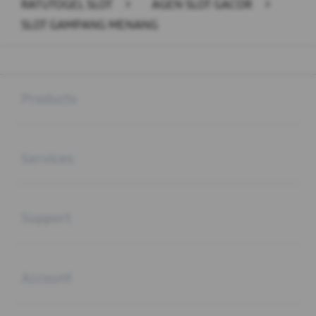
RATUTOGEL SLOT
>
AGEN SLOT GACOR
>
SLOT GAMPANG MENANG
Buka
Footer Navigation
Products
Buka
Services
Buka
Support
Buka
Account
Buka