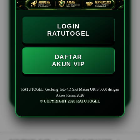
GARANSI KEKALAHAN CLAIM
SETIAP HARI
LOGIN
BONUS ULANG TAHUN
RATUTOGEL
BONUS DEPOSIT HARIAN UP TO 8%
DAFTAR
AKUN VIP
LOGIN SLOT GACOR
DAFTAR AKUN VIP
RATUTOGEL: Gerbang Toto 4D Slot Macau QRIS 5000 dengan
Akses Resmi 2026
© COPYRIGHT 2026 RATUTOGEL
Layer Popup Close