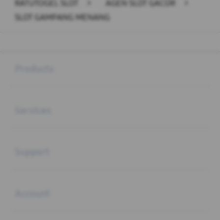
RATUTOGEL SLOT
>
AGEN SLOT GACOR
>
SLOT GAMPANG MENANG
Buka
Footer Navigation
Products
Buka
Services
Buka
Support
Buka
Account
Buka