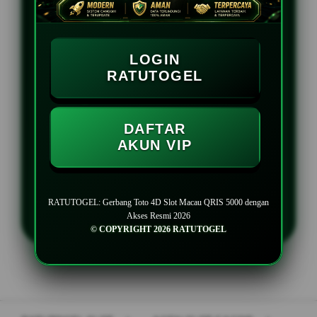
GARANSI KEKALAHAN CLAIM
SETIAP HARI
LOGIN
BONUS ULANG TAHUN
RATUTOGEL
BONUS DEPOSIT HARIAN UP TO 8%
DAFTAR
AKUN VIP
LOGIN SLOT GACOR
DAFTAR AKUN VIP
RATUTOGEL: Gerbang Toto 4D Slot Macau QRIS 5000 dengan
Akses Resmi 2026
© COPYRIGHT 2026 RATUTOGEL
Layer Popup Close