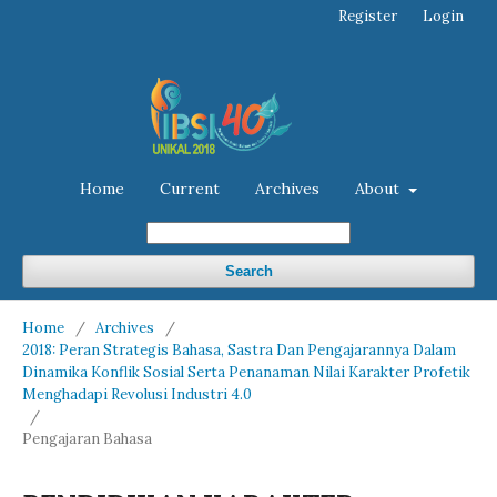
Register
Login
Home
Current
Archives
About
Search
Home
/
Archives
/
2018: Peran Strategis Bahasa, Sastra Dan Pengajarannya Dalam
Dinamika Konflik Sosial Serta Penanaman Nilai Karakter Profetik
Menghadapi Revolusi Industri 4.0
/
Pengajaran Bahasa