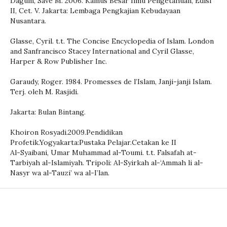
Dagum, Save M. 2006. Kamus Besar Ilmu Pengetahuan, Edisi
II, Cet. V. Jakarta: Lembaga Pengkajian Kebudayaan
Nusantara.
Glasse, Cyril. t.t. The Concise Encyclopedia of Islam. London
and Sanfrancisco Stacey International and Cyril Glasse,
Harper & Row Publisher Inc.
Garaudy, Roger. 1984. Promesses de l’Islam, Janji-janji Islam.
Terj. oleh M. Rasjidi.
Jakarta: Bulan Bintang.
Khoiron Rosyadi.2009.Pendidikan
Profetik.Yogyakarta:Pustaka Pelajar.Cetakan ke II
Al-Syaibani, Umar Muhammad al-Toumi. t.t. Falsafah at-
Tarbiyah al-Islamiyah. Tripoli: Al-Syirkah al-‘Ammah li al-
Nasyr wa al-Tauzi’ wa al-I’lan.