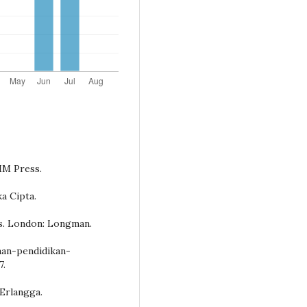
MM Press.
ka Cipta.
cs. London: Longman.
an-pendidikan-
7.
 Erlangga.