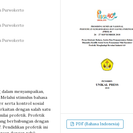
an Purwokerto
an Purwokerto
an Purwokerto
g dalam menyampaikan,
Melalui stimulus bahasa
r serta kontrol sosial
erkaitan dengan salah satu
ilai profetik. Profetik
 yang berhubungan dengan
PDF (Bahasa Indonesia)
 Pendidikan profetik ini