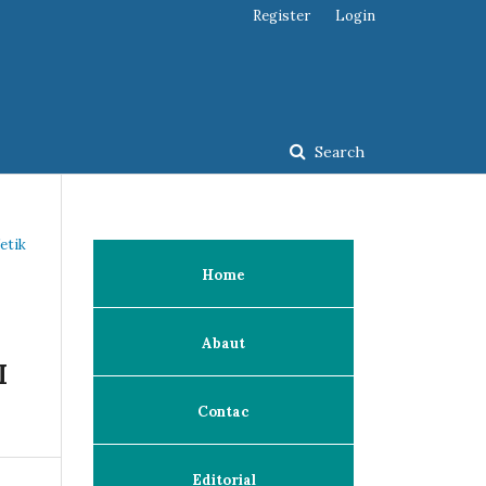
Register
Login
Search
etik
Home
Abaut
I
Contac
Editorial