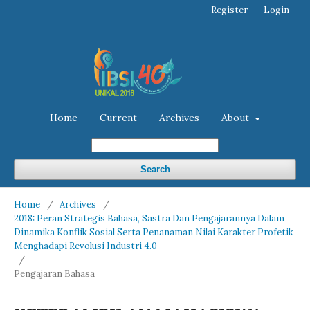
Register
Login
Home
Current
Archives
About
Search
Home
/
Archives
/
2018: Peran Strategis Bahasa, Sastra Dan Pengajarannya Dalam
Dinamika Konflik Sosial Serta Penanaman Nilai Karakter Profetik
Menghadapi Revolusi Industri 4.0
/
Pengajaran Bahasa