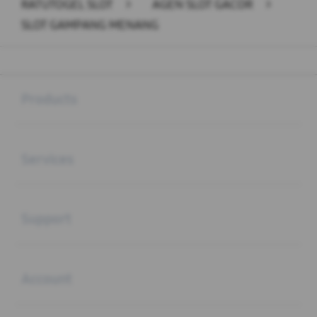
RATUTOGEL SLOT
>
AGEN SLOT GACOR
>
SLOT GAMPANG MENANG
Buka
Footer Navigation
Products
Buka
Services
Buka
Support
Buka
Account
Buka