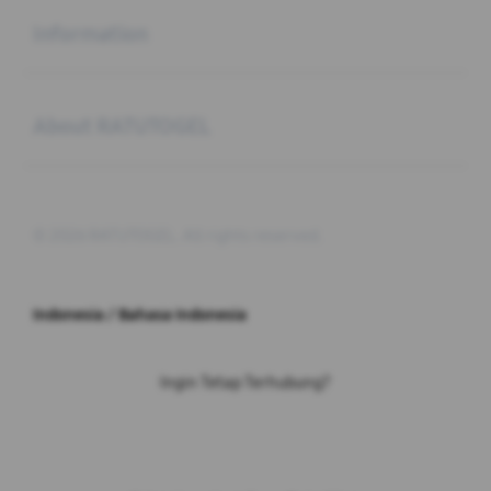
Information
Buka
About RATUTOGEL
© 2026 RATUTOGEL. All rights reserved.
Indonesia / Bahasa Indonesia
Ingin Tetap Terhubung?