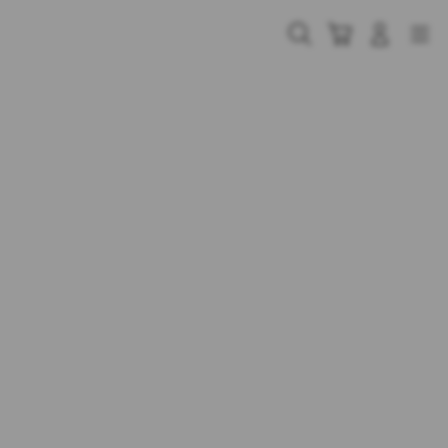
Skip
to
Cari
Troli
Login
Navigation
content