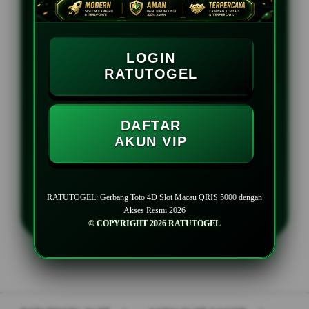
GARANSI KEKALAHAN CLAIM
SETIAP HARI
LOGIN
BONUS ULANG TAHUN
RATUTOGEL
BONUS DEPOSIT HARIAN UP TO 8%
DAFTAR
AKUN VIP
LOGIN SLOT GACOR
DAFTAR AKUN VIP
RATUTOGEL: Gerbang Toto 4D Slot Macau QRIS 5000 dengan
Akses Resmi 2026
© COPYRIGHT 2026 RATUTOGEL
Layer Popup Close