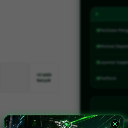
Penilaian Pen
Minimal Depos
Layanan Suppo
+4 lebih
Platform
banyak
BONUS NEW 