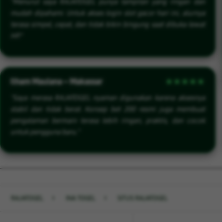
"Menurut saya RAJATOGEL punya tampilan yang ringan dan
mudah dipahami. Untuk akses login slot gacor hari ini, alurnya
terasa simpel, cepat, dan tidak bikin bingung saat dibuka lewat
HP."
Ilham Maulana – Makassar
★★★★★
"Saya merasa RAJATOGEL nyaman digunakan karena aksesnya
stabil dan tidak berat. Konsep bet 200 resmi juga membuat
pengalaman bermain terasa lebih ringan, praktis, dan cocok
untuk pengguna baru."
RAJATOGEL
>
INA TOGEL
>
SITUS RAJATOGEL
Footer Navigation