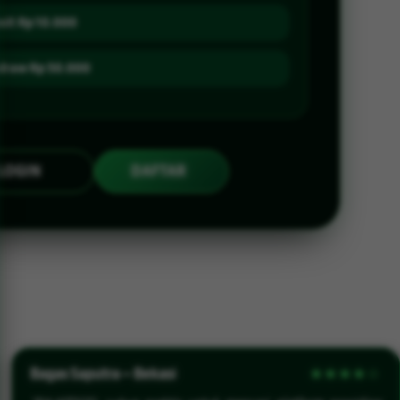
sit Rp 10.000
draw Rp 50.000
LOGIN
DAFTAR
Bagas Saputra – Bekasi
★★★★☆