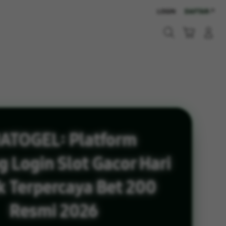
LOGIN
DAFTAR
Cari
Troli
Login/Sign-Up
Cari
ATOGEL: Platform
g Login Slot Gacor Hari
nk Terpercaya Bet 200
Resmi 2026