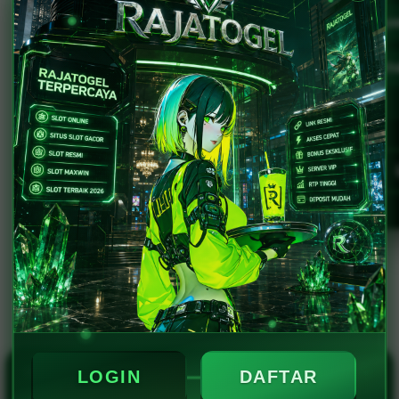
Minimal Depo
Minimal With
Naufal Rizky – Yogyakarta
★★★★★
LOGIN
DAFTAR