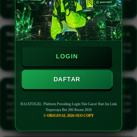
HP."
Naufal Rizky – Yogyakarta
★★★★★
"Yang saya suka dari RAJATOGEL adalah link terpercaya yang
mudah diakses. Menu utama tersusun rapi, pilihan bet 200 terlihat
LOGIN
jelas, dan halaman terasa responsif saat digunakan setiap hari."
DAFTAR
Bagas Saputra – Bekasi
★★★★☆
"RAJATOGEL cukup praktis untuk mencari platform prosiding
login slot gacor hari ini. Tampilannya modern, aksesnya cepat, dan
RAJATOGEL: Platform Prosiding Login Slot Gacor Hari Ini Link
Terpercaya Bet 200 Resmi 2026
pilihan game favorit lebih mudah ditemukan tanpa harus pindah
© ORIGINAL 2026 SEO COPY
banyak halaman."