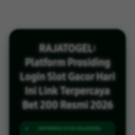
RAJATOGEL:
Platform Prosiding
Login Slot Gacor Hari
Ini Link Terpercaya
Bet 200 Resmi 2026
INFORMASI SITUS RAJATOGEL