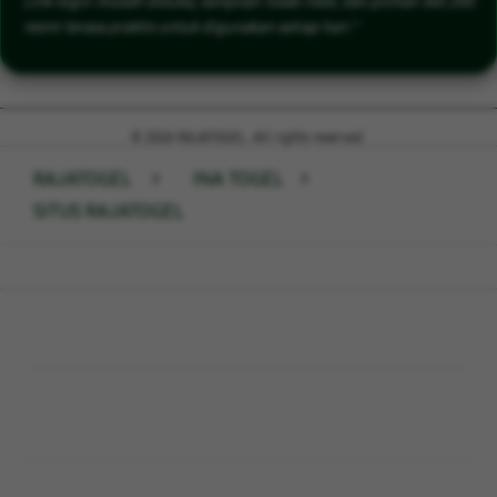
Link login mudah dibuka, tampilan tidak ribet, dan pilihan bet 200
resmi terasa praktis untuk digunakan setiap hari."
© 2026 RAJATOGEL. All rights reserved.
RAJATOGEL
>
INA TOGEL
>
SITUS RAJATOGEL
Buka
Footer Navigation
Products
Buka
Services
Buka