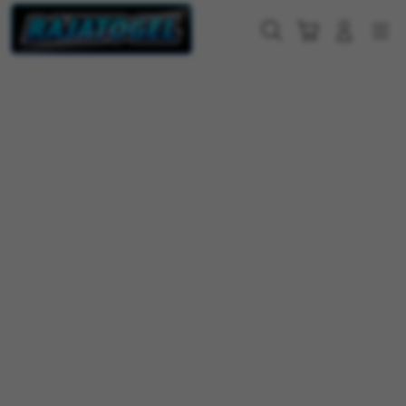
Skip
to
Cari
Troli
Login
Navigation
content