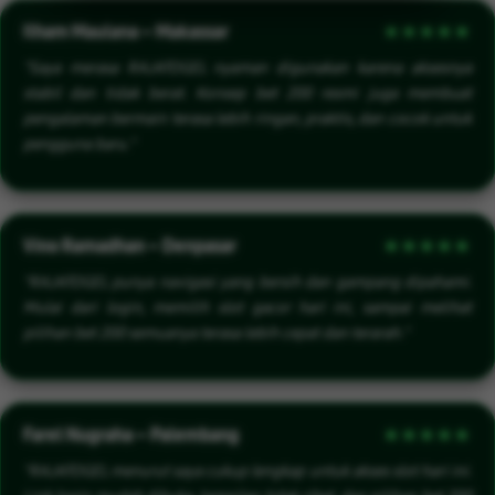
Ilham Maulana – Makassar
★★★★★
"Saya merasa RAJATOGEL nyaman digunakan karena aksesnya
stabil dan tidak berat. Konsep bet 200 resmi juga membuat
pengalaman bermain terasa lebih ringan, praktis, dan cocok untuk
pengguna baru."
Vino Ramadhan – Denpasar
★★★★★
"RAJATOGEL punya navigasi yang bersih dan gampang dipahami.
Mulai dari login, memilih slot gacor hari ini, sampai melihat
pilihan bet 200 semuanya terasa lebih cepat dan terarah."
Farel Nugraha – Palembang
★★★★★
"RAJATOGEL menurut saya cukup lengkap untuk akses slot hari ini.