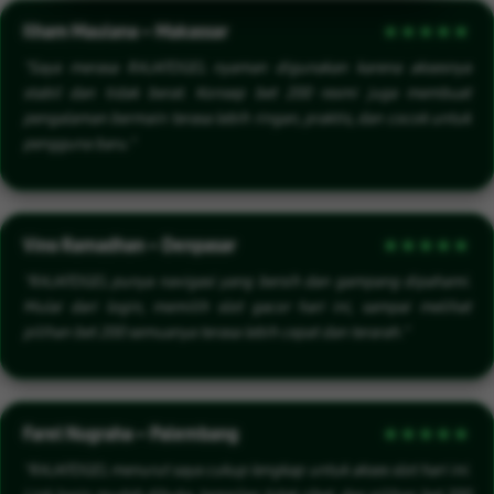
Ilham Maulana – Makassar
★★★★★
"Saya merasa RAJATOGEL nyaman digunakan karena aksesnya
stabil dan tidak berat. Konsep bet 200 resmi juga membuat
pengalaman bermain terasa lebih ringan, praktis, dan cocok untuk
pengguna baru."
Vino Ramadhan – Denpasar
★★★★★
"RAJATOGEL punya navigasi yang bersih dan gampang dipahami.
Mulai dari login, memilih slot gacor hari ini, sampai melihat
pilihan bet 200 semuanya terasa lebih cepat dan terarah."
Farel Nugraha – Palembang
★★★★★
"RAJATOGEL menurut saya cukup lengkap untuk akses slot hari ini.