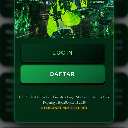
HP."
Naufal Rizky – Yogyakarta
★★★★★
"Yang saya suka dari RAJATOGEL adalah link terpercaya yang
mudah diakses. Menu utama tersusun rapi, pilihan bet 200 terlihat
LOGIN
jelas, dan halaman terasa responsif saat digunakan setiap hari."
DAFTAR
Bagas Saputra – Bekasi
★★★★☆
"RAJATOGEL cukup praktis untuk mencari platform prosiding
login slot gacor hari ini. Tampilannya modern, aksesnya cepat, dan
RAJATOGEL: Platform Prosiding Login Slot Gacor Hari Ini Link
Terpercaya Bet 200 Resmi 2026
pilihan game favorit lebih mudah ditemukan tanpa harus pindah
© ORIGINAL 2026 SEO COPY
banyak halaman."