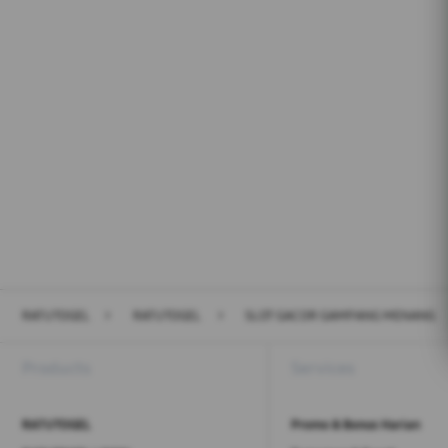
Layer Popup Close
RATUTOGEL
>
RATUTOGEL
>
SLOT GACOR GAMPANG MENANG
Footer Navigation
Products
Services
RATUTOGEL
Promo & Bonus Harian