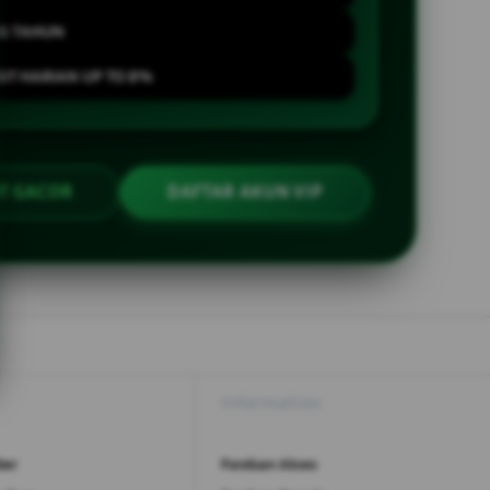
G TAHUN
IT HARIAN UP TO 8%
OT GACOR
DAFTAR AKUN VIP
Information
ber
Panduan Akses