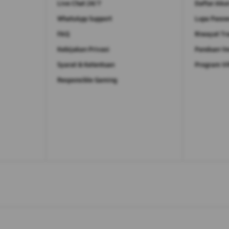
Live Chat 24/7
Daftar Aku
WhatsApp Support
Lupa Passw
FAQ
Riwayat Tr
Kebijakan Privasi
Panduan Ver
Syarat & Ketentuan
Program VI
Responsible Gaming