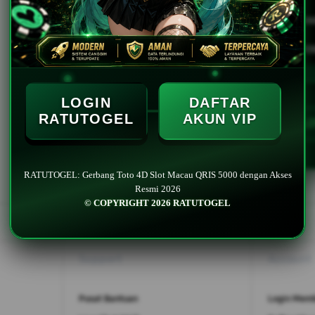
BONUS ULAN
BONUS DEPOS
LOGIN
DAFTAR
RATUTOGEL
AKUN VIP
LOGIN SL
RATUTOGEL: Gerbang Toto 4D Slot Macau QRIS 5000 dengan Akses
Resmi 2026
© COPYRIGHT 2026 RATUTOGEL
Support
Account
Pusat Bantuan
Login Mem