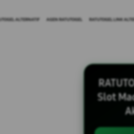
UTOGEL ALTERNATIF
AGEN RATUTOGEL
RATUTOGEL LINK ALT
RATUTO
Slot Ma
A