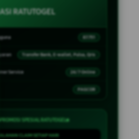
ASI RATUTOGEL
gguna
87.751
yaran
Transfer Bank, E-wallet, Pulsa, Qris
mer Service
24/7 Online
PAGCOR
PROMOSI SPESIAL RATUTOGEL
ALAHAN CLAIM SETIAP HARI