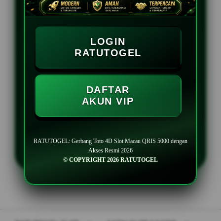
GARANSI KEKALAHAN CLAIM
SETIAP HARI
LOGIN
BONUS ULANG TAHUN
RATUTOGEL
BONUS DEPOSIT HARIAN UP TO 8%
DAFTAR
AKUN VIP
LOGIN SLOT GACOR
DAFTAR AKUN VIP
RATUTOGEL: Gerbang Toto 4D Slot Macau QRIS 5000 dengan
Akses Resmi 2026
© COPYRIGHT 2026 RATUTOGEL
Layer Popup Close