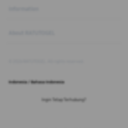
Information
Buka
About RATUTOGEL
© 2026 RATUTOGEL. All rights reserved.
Indonesia / Bahasa Indonesia
Ingin Tetap Terhubung?