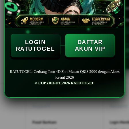
BONUS ULAN
BONUS DEPOS
LOGIN
DAFTAR
RATUTOGEL
AKUN VIP
LOGIN SL
RATUTOGEL: Gerbang Toto 4D Slot Macau QRIS 5000 dengan Akses
Resmi 2026
© COPYRIGHT 2026 RATUTOGEL
Support
Account
Pusat Bantuan
Login Mem