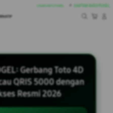
DAFTAR RATUTOGEL
LOGIN RATUTOGEL
Cari
Troli
Login/Sign-Up
ERNATIF
Cari
GEL: Gerbang Toto 4D
cau QRIS 5000 dengan
kses Resmi 2026