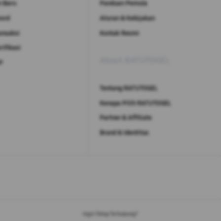
n Baru
Panduan Pemula
ord
Aturan & Kebijakan
ansaksi
Kontak Resmi
ifikasi
About RATUTOGEL
P
Tentang RATUTOGEL
Kenapa Pilih RATUTOGEL
Partner & Affiliate
Brand & Identitas
Ingin Tetap Terhubung?