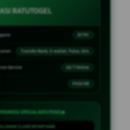
ASI RATUTOGEL
gguna
87.751
yaran
Transfer Bank, E-wallet, Pulsa, Qris
mer Service
24/7 Online
PAGCOR
PROMOSI SPESIAL RATUTOGEL
ALAHAN CLAIM SETIAP HARI