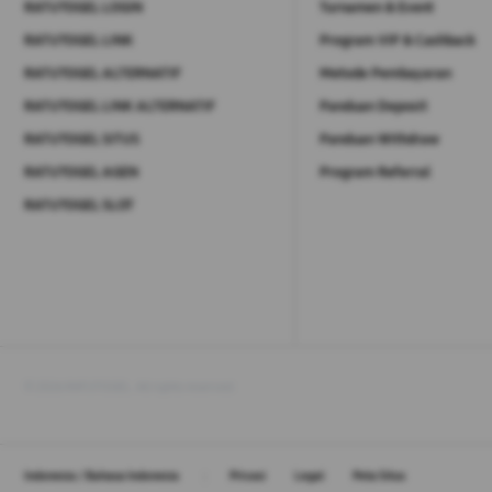
RATUTOGEL LOGIN
Turnamen & Event
RATUTOGEL LINK
Program VIP & Cashback
RATUTOGEL ALTERNATIF
Metode Pembayaran
RATUTOGEL LINK ALTERNATIF
Panduan Deposit
RATUTOGEL SITUS
Panduan Withdraw
RATUTOGEL AGEN
Program Referral
RATUTOGEL SLOT
© 2026 RATUTOGEL. All rights reserved.
Privasi
Legal
Peta Situs
Indonesia / Bahasa Indonesia