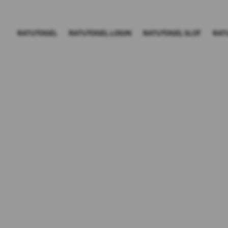
Skip
to
content
RATUTOGEL
RATUTOGEL LOGIN
RATUTOGEL SLOT
RAT